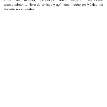
Libre de alcohol, producto 100% vegano, elaborado
artesanalmente, libre de tóxicos y químicos, hecho en México, no
testado en animales.
The Bee Cooperativa 
Sociale ONLUS
segreteria@beebergamo.it
Sede legale Via Giuseppe Ungaretti, 22/e - 
24126 Bergamo
Sede Operativa Via Cavour, 1d Albano 24061 
Sant'Alessandro