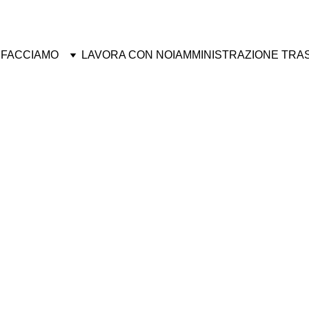
 FACCIAMO
LAVORA CON NOI
AMMINISTRAZIONE TRA
• CORSI DI INGLESE PER ADULTI •