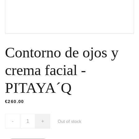
Contorno de ojos y
crema facial -
PITAYA´Q
€260.00
-
+
Out of stock