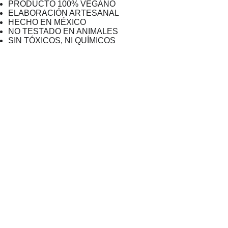
PRODUCTO 100% VEGANO
ELABORACIÓN ARTESANAL
HECHO EN MÉXICO
NO TESTADO EN ANIMALES
SIN TÓXICOS, NI QUÍMICOS
The Bee Cooperativa 
Sociale ONLUS
segreteria@beebergamo.it
Sede legale Via Giuseppe Ungaretti, 22/e - 
24126 Bergamo
Sede Operativa Via Cavour, 1d Albano 24061 
Sant'Alessandro