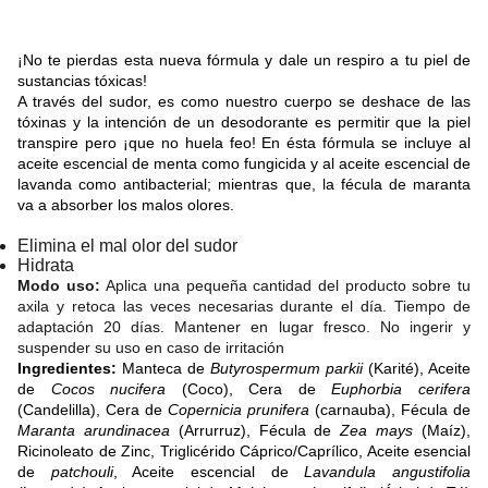
¡No te pierdas esta nueva fórmula y dale un respiro a tu piel de
sustancias tóxicas!
A través del sudor, es como nuestro cuerpo se deshace de las
tóxinas y la intención de un desodorante es permitir que la piel
transpire pero ¡que no huela feo! En ésta fórmula se incluye al
aceite escencial de menta como fungicida y al aceite escencial de
lavanda como antibacterial; mientras que, la fécula de maranta
va a absorber los malos olores.
Elimina el mal olor del sudor
Hidrata
Modo uso:
Aplica una pequeña cantidad del producto sobre tu
axila y retoca las veces necesarias durante el día. Tiempo de
adaptación 20 días. Mantener en lugar fresco. No ingerir y
suspender su uso en caso de irritación
Ingredientes:
Manteca de
Butyrospermum parkii
(Karité), Aceite
de
Cocos nucifera
(Coco), Cera de
Euphorbia cerifera
(Candelilla), Cera de
Copernicia prunifera
(carnauba), Fécula de
Maranta arundinacea
(Arrurruz), Fécula de
Zea mays
(Maíz),
Ricinoleato de Zinc, Triglicérido Cáprico/Caprílico, Aceite esencial
de
patchouli
, Aceite escencial de
Lavandula angustifolia