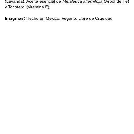
(Lavanda), Aceite esencial de
Melaleuca alternifolia
(Árbol de Té)
y Tocoferol (vitamina E).
Insignias:
Hecho en México, Vegano, Libre de Crueldad
The Bee Cooperativa 
Sociale ONLUS
segreteria@beebergamo.it
Sede legale Via Giuseppe Ungaretti, 22/e - 
24126 Bergamo
Sede Operativa Via Cavour, 1d Albano 24061 
Sant'Alessandro