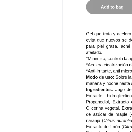
Add to bag
Gel que trata y acelera
evita que nuevos se des
para piel grasa, acné
afeitado.
*Minimiza, controla la a
*Acelera cicatrización d
*Anti-irritante, anti mic
Modo de uso:
Sobre la 
mañana y noche hasta su
Ingredientes:
Jugo de 
Extracto hidroglicó
Propanediol, Extracto
Glicerina vegetal, Ext
de azúcar de maple (
naranja (
Citrus auranti
Extracto de limón (
Citr