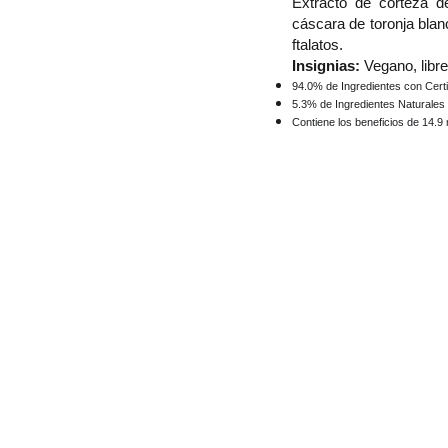
Extracto de corteza d
cáscara de toronja blan
ftalatos.
Insignias:
Vegano, libr
94.0% de Ingredientes con Certi
5.3% de Ingredientes Naturales
Contiene los beneficios de 14.9
. 04248840169