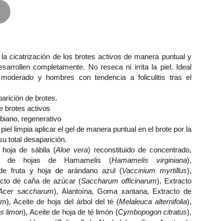
 la cicatrización de los brotes activos de manera puntual y
arrollen completamente. No reseca ni irrita la piel. Ideal
 moderado y hombres con tendencia a foliculitis tras el
parición de brotes.
e brotes activos
robiano, regenerativo
piel limpia aplicar el gel de manera puntual en el brote por la
 total desaparición.
hoja de sábila (
Aloe vera
) reconstituido de concentrado,
lico de hojas de Hamamelis (
Hamamelis virginiana
),
 de fruta y hoja de arándano azul (
Vaccinium myrtillus
),
racto de caña de azúcar (
Saccharum officinarum
), Extracto
Acer saccharum
), Alantoína, Goma xantana, Extracto de
um
), Aceite de hoja del árbol del té (
Melaleuca alternifolia
),
us limon
), Aceite de hoja de té limón (
Cymbopogon citratus
),