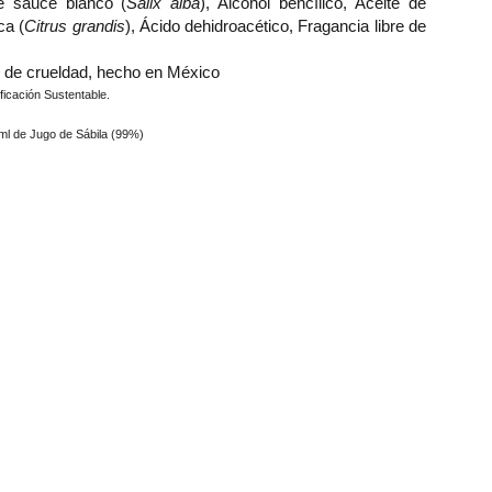
e sauce blanco (
Salix alba
), Alcohol bencílico, Aceite de
ca (
Citrus grandis
), Ácido dehidroacético, Fragancia libre de
e de crueldad, hecho en México
ficación Sustentable.
 ml de Jugo de Sábila (99%)