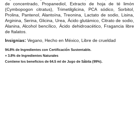
de concentrado, Propanediol, Extracto de hoja de té limón
(Cymbopogon citratus), Trimetilglicina, PCA sódico, Sorbitol,
Prolina, Pantenol, Alantoína, Treonina, Lactato de sodio, Lisina,
Arginina, Serina, Glicina, Urea, Ácido glutámico, Citrato de sodio,
Alanina, Alcohol bencílico, Ácido dehidroacético, Fragancia libre
de ftalatos.
Insignias:
Vegano, Hecho en México, Libre de crueldad
94.8% de Ingredientes con Certificación Sustentable.
+ 3.8% de Ingredientes Naturales
Contiene los beneficios de 64.5 ml de Jugo de Sábila (99%).
The Bee Cooperativa 
Sociale ONLUS
segreteria@beebergamo.it