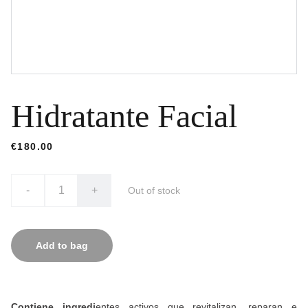
Hidratante Facial
€180.00
-
+
Out of stock
Add to bag
C
ontiene ingredi
entes activos que revitalizan, reparan e 